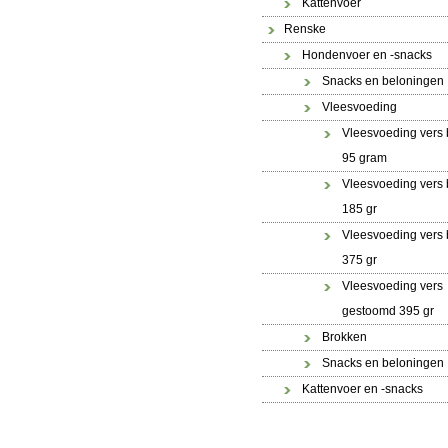
Kattenvoer
Renske
Hondenvoer en -snacks
Snacks en beloningen
Vleesvoeding
Vleesvoeding vers 
95 gram
Vleesvoeding vers 
185 gr
Vleesvoeding vers 
375 gr
Vleesvoeding vers
gestoomd 395 gr
Brokken
Snacks en beloningen
Kattenvoer en -snacks