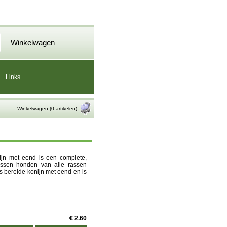
Winkelwagen
Links
Winkelwagen (0 artikelen)
ijn met eend is een complete,
wassen honden van alle rassen
s bereide konijn met eend en is
€ 2.60