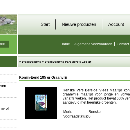
Start
Nieuwe producten
Account
Home
Algemene voorwaarden
Contact
»
Vleesvoeding
»
Vleesvoeding vers bereid 185 gr
Konijn-Eend 185 gr Graanvrij
even
Renske Vers Bereide Vlees Maaltijd kon
graanvrije maaltijd voor jonge en vol
vanaf 9 weken. Het product bevat 60% ver
aangevuld met heerlijke groenten.
m- of
Merk:
Renske
Voorraadstatus:
0