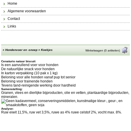
Home
Algemene voorwaarden
Contact
Links
»
Hondenvoer en -snoep
»
Koekjes
Winkelwagen (0 artikelen)
Cenaturio natuur biscuit
Is een aanvullend voer voor honden
De natuurlijke snack voor honden
In karton verpakking (10 pak x 1 kg)
Beloning voor alle honden vanaf pup tot senior
Beloning voor trainende honden
Tevens tand-reinigende werking door hardheid
Samenstelling:
Granen, vlees en dierlijke bijproducten, olie en vetten, plantaardige bijproducten,
mineralen.
Analyse:
Ruw eiwit 11,5%, ruw vet 3,5%, ruwe as 4% ruwe celstof 2%, vocht max. 8%.